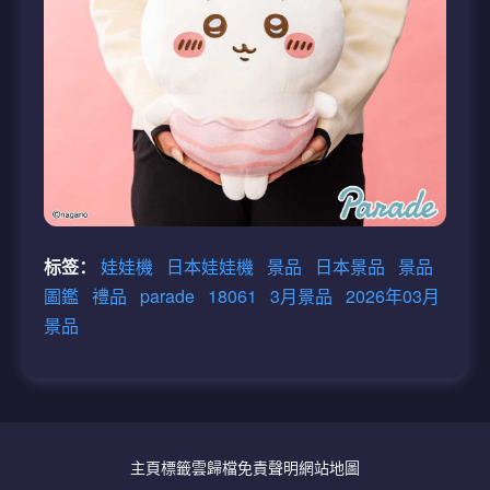
标签：
娃娃機
日本娃娃機
景品
日本景品
景品
圖鑑
禮品
parade
18061
3月景品
2026年03月
景品
主頁
標籤雲
歸檔
免責聲明
網站地圖