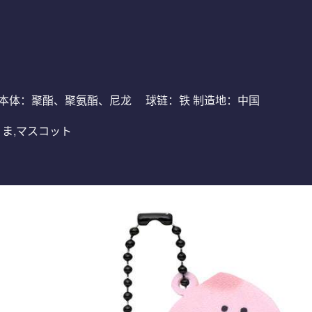
质： 本体：聚酯、聚氨酯、尼龙 球链：铁 制造地：中国
ノのくま,マスコット