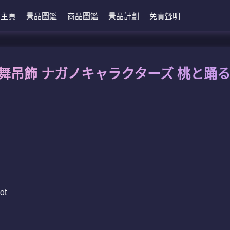
主頁
景品圖鑑
商品圖鑑
景品計劃
免責聲明
s 與桃共舞吊飾 ナガノキャラクターズ 桃と
ot