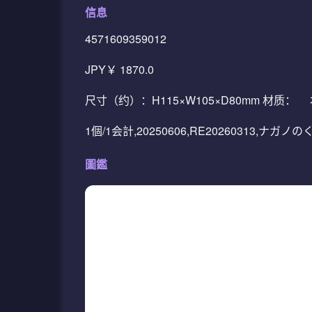
信息
4571609359012
JPY￥ 1870.0
尺寸（约）：H115×W105×D80mm 材
1個/1会計,20250606,RE20260313,ナガ
圖鑑