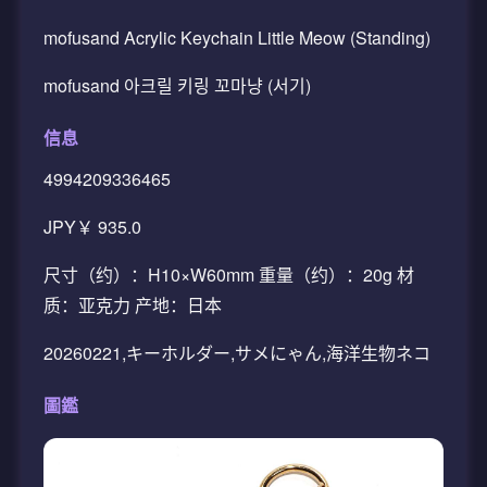
mofusand Acrylic Keychain Little Meow (Standing)
mofusand 아크릴 키링 꼬마냥 (서기)
信息
4994209336465
JPY￥ 935.0
尺寸（约）：H10×W60mm 重量（约）：20g 材
质：亚克力 产地：日本
20260221,キーホルダー,サメにゃん,海洋生物ネコ
圖鑑