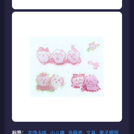
标签：
吉伊卡哇
小八貓
烏薩奇
文具
栗子饅頭