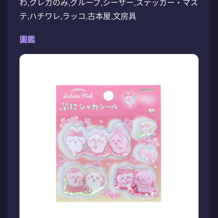
わ,クレカのみ,グループ,シーサー,ステッカー・マス
テ,ハチワレ,ラッコ,古本屋,文房具
圖鑑