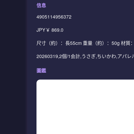
信息
4905114956372
JPY￥ 869.0
尺寸（約）：長55cm 重量（約）：50g 材
20260319,2個/1会計,うさぎ,ちいかわ,ア
圖鑑