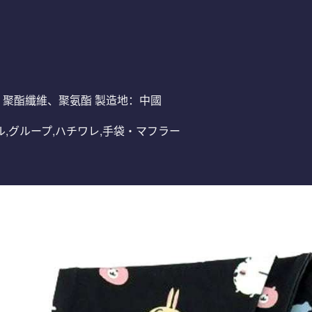
質：聚酯纖維、聚氨酯 製造地：中國
パレル,グループ,ハチワレ,手袋・マフラー