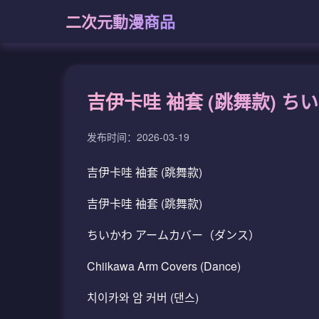
二次元動漫商品
吉伊卡哇 袖套 (跳舞款) 
发布时间：2026-03-19
吉伊卡哇 袖套 (跳舞款)
吉伊卡哇 袖套 (跳舞款)
ちいかわ アームカバー（ダンス）
Chiikawa Arm Covers (Dance)
치이카와 암 커버 (댄스)