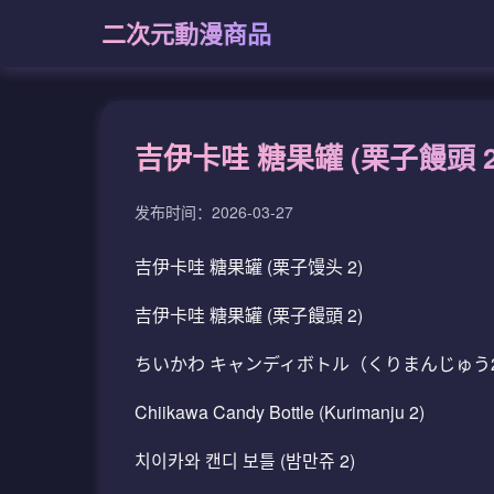
二次元動漫商品
吉伊卡哇 糖果罐 (栗子饅頭
发布时间：2026-03-27
吉伊卡哇 糖果罐 (栗子馒头 2)
吉伊卡哇 糖果罐 (栗子饅頭 2)
ちいかわ キャンディボトル（くりまんじゅう
Chiikawa Candy Bottle (Kurimanju 2)
치이카와 캔디 보틀 (밤만쥬 2)