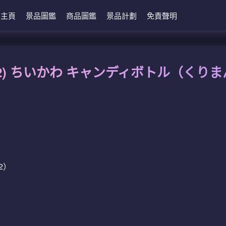
主頁
景品圖鑑
商品圖鑑
景品計劃
免責聲明
 2) ちいかわ キャンディボトル（くり
2）