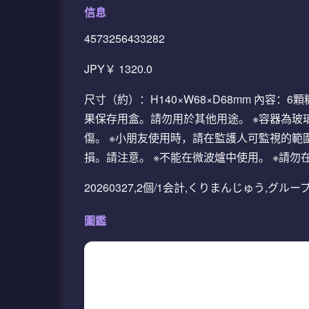
信息
4573256433282
JPY￥ 1320.0
尺寸（約）：H140×W68×D68mm 內容
果保存用盒。請勿用於其他用途。 ※容器為玻
傷。 ※小朋友使用時，請在監護人可監視的範
損。請注意。 ※不能在微波爐中使用。 ※請
20260327,2個/1会計,くりまんじゅう,グル
圖鑑