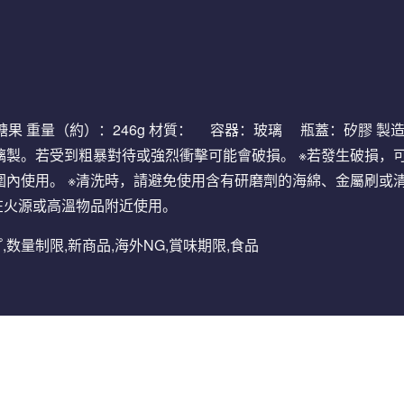
：6顆糖果 重量（約）：246g 材質： 容器：玻璃 瓶蓋：矽膠
璃製。若受到粗暴對待或強烈衝擊可能會破損。 ※若發生破損，
圍內使用。 ※清洗時，請避免使用含有研磨劑的海綿、金屬刷或
勿在火源或高溫物品附近使用。
ープ,数量制限,新商品,海外NG,賞味期限,食品