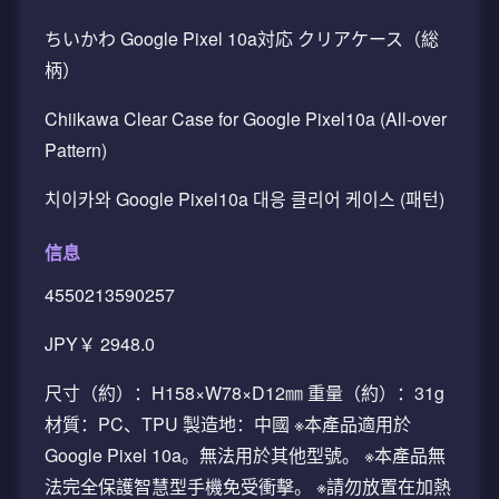
ちいかわ Google Pixel 10a対応 クリアケース（総
柄）
Chiikawa Clear Case for Google Pixel10a (All-over
Pattern)
치이카와 Google Pixel10a 대응 클리어 케이스 (패턴)
信息
4550213590257
JPY￥ 2948.0
尺寸（約）：H158×W78×D12㎜ 重量（約）：31g
材質：PC、TPU 製造地：中國 ※本產品適用於
Google Pixel 10a。無法用於其他型號。 ※本產品無
法完全保護智慧型手機免受衝擊。 ※請勿放置在加熱