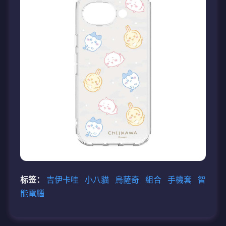
标签：
吉伊卡哇
小八貓
烏薩奇
組合
手機套
智
能電腦