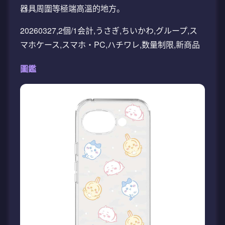
器具周圍等極端高溫的地方。
20260327,2個/1会計,うさぎ,ちいかわ,グループ,ス
マホケース,スマホ・PC,ハチワレ,数量制限,新商品
圖鑑