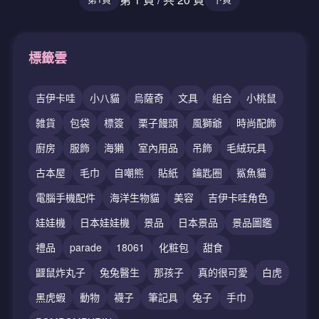
標籤雲
吉伊卡哇
小八貓
烏薩奇
文具
組合
小桃鼠
雑貨
包袋
標簽
栗子饅頭
風獅爺
時尚配飾
廚房
服飾
海獺
室內用品
吊飾
毛絨玩具
古本屋
毛巾
自嘲熊
貼紙
鑰匙圈
鯊魚貓
電腦手機配件
海洋生物貓
美容
吉伊卡哇角色
娃娃機
日本娃娃機
景品
日本景品
景品圖鑑
禮品
parade
18061
化粧包
甜食
鼴鼠炸丸子
兔兔醫生
那孩子
真的很可愛
白虎
黑虎蝦
動物
襪子
筆記具
兔子
手巾