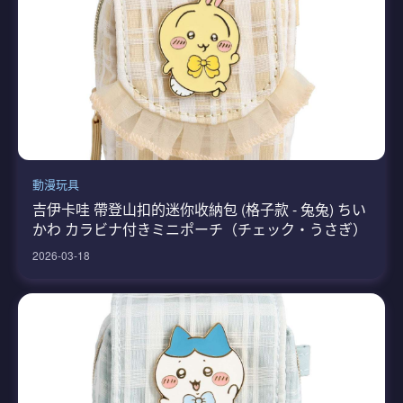
動漫玩具
吉伊卡哇 帶登山扣的迷你收納包 (格子款 - 兔兔) ちい
かわ カラビナ付きミニポーチ（チェック・うさぎ）
2026-03-18