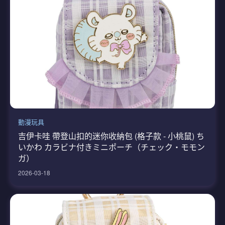
動漫玩具
吉伊卡哇 帶登山扣的迷你收納包 (格子款 - 小桃鼠) ち
いかわ カラビナ付きミニポーチ（チェック・モモン
ガ）
2026-03-18