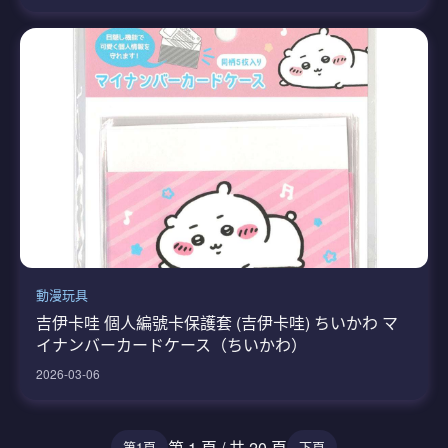
動漫玩具
吉伊卡哇 個人編號卡保護套 (吉伊卡哇) ちいかわ マ
イナンバーカードケース（ちいかわ）
2026-03-06
第 1 頁 / 共 20 頁
第1頁
下頁