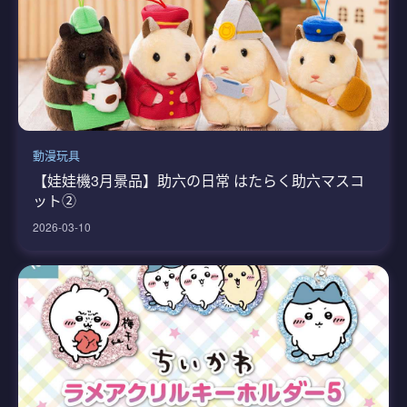
動漫玩具
【娃娃機3月景品】助六の日常 はたらく助六マスコ
ット②
2026-03-10