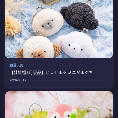
動漫玩具
【娃娃機3月景品】じょせまる ミニがまぐち
2026-03-19