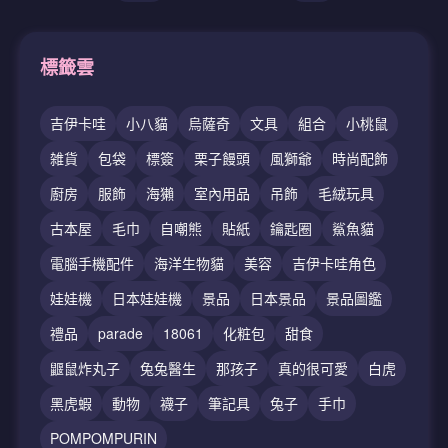
標籤雲
吉伊卡哇
小八貓
烏薩奇
文具
組合
小桃鼠
雑貨
包袋
標簽
栗子饅頭
風獅爺
時尚配飾
廚房
服飾
海獺
室內用品
吊飾
毛絨玩具
古本屋
毛巾
自嘲熊
貼紙
鑰匙圈
鯊魚貓
電腦手機配件
海洋生物貓
美容
吉伊卡哇角色
娃娃機
日本娃娃機
景品
日本景品
景品圖鑑
禮品
parade
18061
化粧包
甜食
鼴鼠炸丸子
兔兔醫生
那孩子
真的很可愛
白虎
黑虎蝦
動物
襪子
筆記具
兔子
手巾
POMPOMPURIN