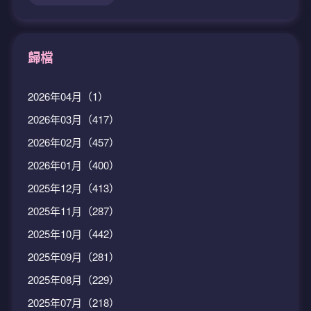
歸檔
2026年04月（1）
2026年03月（417）
2026年02月（457）
2026年01月（400）
2025年12月（413）
2025年11月（287）
2025年10月（442）
2025年09月（281）
2025年08月（229）
2025年07月（218）