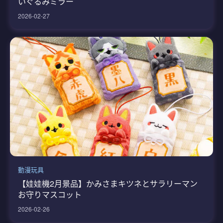
いぐるみミラー
2026-02-27
動漫玩具
【娃娃機2月景品】かみさまキツネとサラリーマン
お守りマスコット
2026-02-26