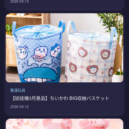
2026-03-13
動漫玩具
【娃娃機3月景品】ちいかわ BIG収納バスケット
2026-03-12