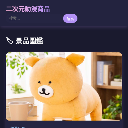
二次元動漫商品
搜索
🏷️ 景品圖鑑