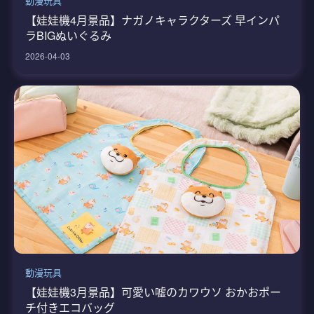
動漫玩具
【娃娃機4月景品】ナガノキャラクターズ 早インパ
ラBIGぬいぐるみ
2026-04-03
動漫玩具
【娃娃機3月景品】可愛い嘘のカワウソ おかおポー
チ付きエコバッグ