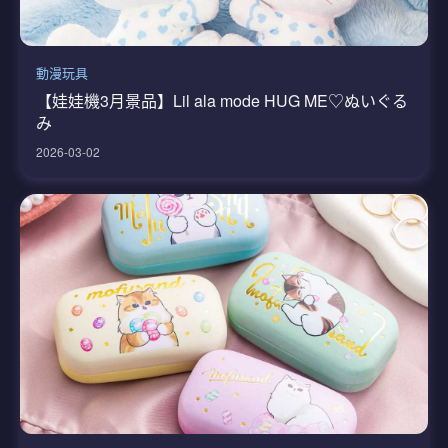
動漫玩具
【娃娃機3月景品】Lil ala mode HUG ME♡ぬいぐる
み
2026-03-02