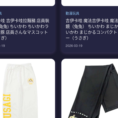
具
動漫玩具
哇 吉伊卡哇拉麵豬 店員裝
吉伊卡哇 魔法吉伊卡哇 魔
(兔兔) ちいかわ ちいかわラ
鏡（兔兔） ちいかわ まじ
ン豚 店員さんなマスコット
いかわ まじかるコンパクト
さぎ）
ー（うさぎ）
-19
2026-03-19