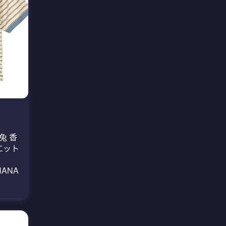
 兔兔 香
エット
ANANA