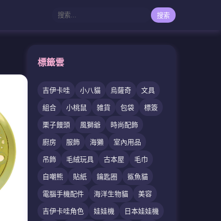
搜索
標籤雲
吉伊卡哇
小八貓
烏薩奇
文具
組合
小桃鼠
雑貨
包袋
標簽
栗子饅頭
風獅爺
時尚配飾
廚房
服飾
海獺
室內用品
吊飾
毛絨玩具
古本屋
毛巾
自嘲熊
貼紙
鑰匙圈
鯊魚貓
電腦手機配件
海洋生物貓
美容
吉伊卡哇角色
娃娃機
日本娃娃機