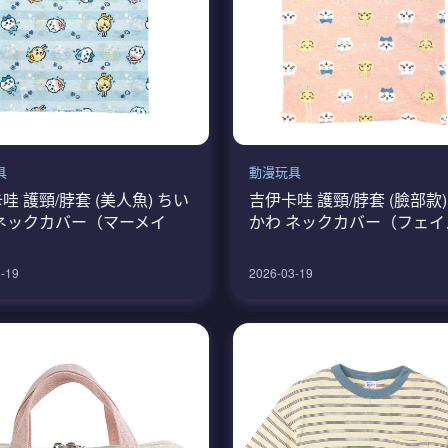
具
動漫玩具
哇 護頸/脖套 (美人魚) ちい
吉伊卡哇 護頸/脖套 (臉部款)
ネックカバー（マーメイ
かわ ネックカバー（フェイ
-19
2026-03-19