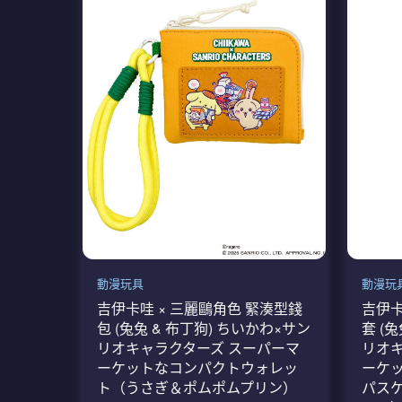
動漫玩具
動漫玩
吉伊卡哇 × 三麗鷗角色 緊湊型錢
吉伊卡
包 (兔兔 & 布丁狗) ちいかわ×サン
套 (
リオキャラクターズ スーパーマ
リオキ
ーケットなコンパクトウォレッ
ーケ
ト（うさぎ＆ポムポムプリン）
パス