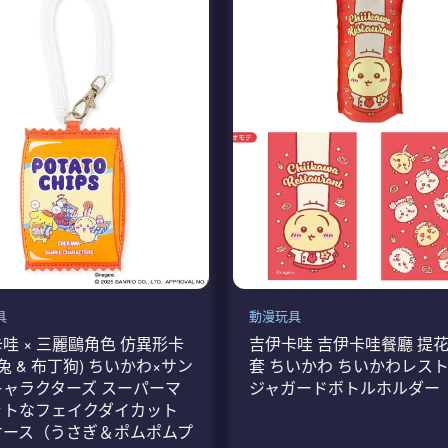
具
動漫玩具
哇 × 三麗鷗角色 仿異形卡
吉伊卡哇 吉伊卡哇餐廳 提
兔兔 & 布丁狗) ちいかわ×サン
套 ちいかわ ちいかわレス
ャラクターズ スーパーマ
ジャガードボトルホルダー
ットなフェイクダイカット
ケース（うさぎ＆ポムポムプ