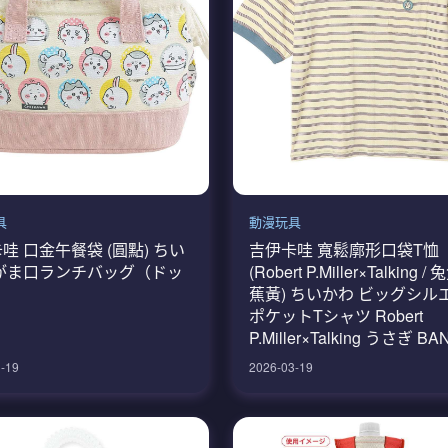
具
動漫玩具
哇 口金午餐袋 (圓點) ちい
吉伊卡哇 寬鬆廓形口袋T恤
 がま口ランチバッグ（ドッ
(Robert P.Miller×Talking /
蕉黃) ちいかわ ビッグシル
ポケットTシャツ Robert
P.Miller×Talking うさぎ B
-19
2026-03-19