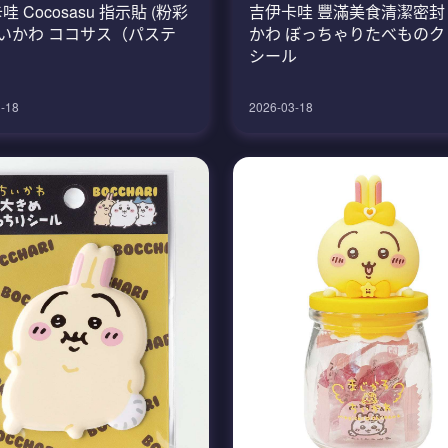
 Cocosasu 指示貼 (粉彩
吉伊卡哇 豐滿美食清潔密封
ちいかわ ココサス（パステ
かわ ぼっちゃりたべものク
シール
-18
2026-03-18