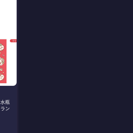
花水瓶
トラン