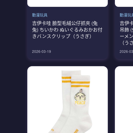
動漫玩具
動漫玩
吉伊卡哇 臉型毛絨公仔抓夾 (兔
吉伊卡
兔) ちいかわ ぬいぐるみおかお付
吊飾 
きバンスクリップ（うさぎ）
ーメ
（う
2026-03-19
2026-03