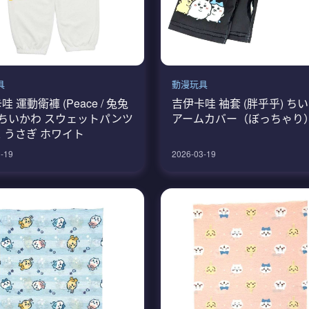
具
動漫玩具
 運動衛褲 (Peace / 兔兔
吉伊卡哇 袖套 (胖乎乎) ち
 ちいかわ スウェットパンツ
アームカバー（ぼっちゃり
 うさぎ ホワイト
-19
2026-03-19