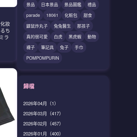
景品
日本景品
景品圖鑑
禮品
parade
18061
化粧包
甜食
法化妝
鼴鼠炸丸子
兔兔醫生
那孩子
かるち
真的很可愛
白虎
黑虎蝦
動物
ミラ
襪子
筆記具
兔子
手巾
POMPOMPURIN
歸檔
2026年04月（1）
2026年03月（417）
2026年02月（457）
2026年01月（400）