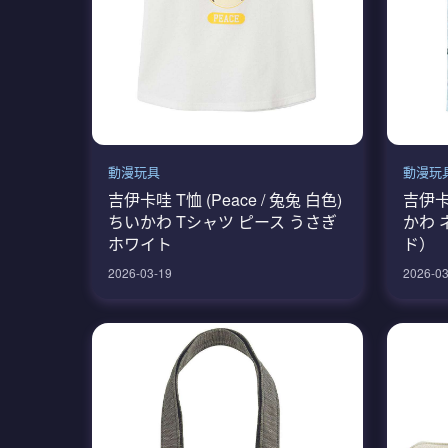
動漫玩具
動漫玩
吉伊卡哇 T恤 (Peace / 兔兔 白色)
吉伊卡
ちいかわ Tシャツ ピース うさぎ
かわ 
ホワイト
ド）
2026-03-19
2026-03