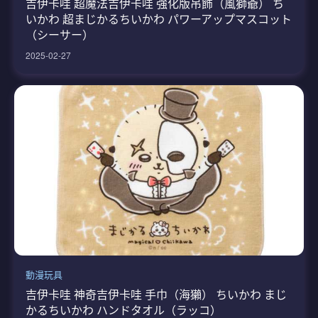
吉伊卡哇 超魔法吉伊卡哇 強化版吊飾（風獅爺） ち
いかわ 超まじかるちいかわ パワーアップマスコット
（シーサー）
2025-02-27
動漫玩具
吉伊卡哇 神奇吉伊卡哇 手巾（海獺） ちいかわ まじ
かるちいかわ ハンドタオル（ラッコ）