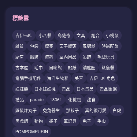
標籤雲
吉伊卡哇
小八貓
烏薩奇
文具
組合
小桃鼠
雑貨
包袋
標簽
栗子饅頭
風獅爺
時尚配飾
廚房
服飾
海獺
室內用品
吊飾
毛絨玩具
古本屋
毛巾
自嘲熊
貼紙
鑰匙圈
鯊魚貓
電腦手機配件
海洋生物貓
美容
吉伊卡哇角色
娃娃機
日本娃娃機
景品
日本景品
景品圖鑑
禮品
parade
18061
化粧包
甜食
鼴鼠炸丸子
兔兔醫生
那孩子
真的很可愛
白虎
黑虎蝦
動物
襪子
筆記具
兔子
手巾
POMPOMPURIN