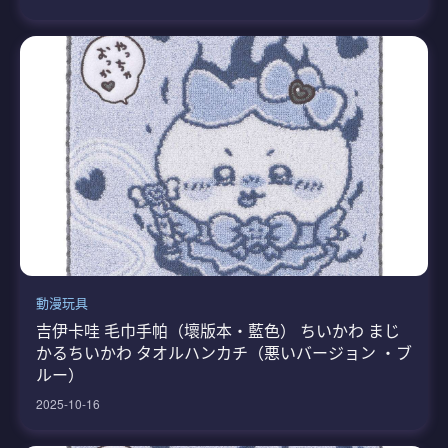
動漫玩具
吉伊卡哇 毛巾手帕（壞版本・藍色） ちいかわ まじ
かるちいかわ タオルハンカチ（悪いバージョン ・ブ
ルー）
2025-10-16