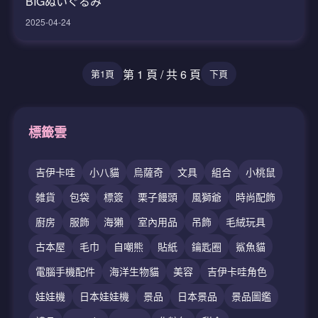
BIGぬいぐるみ
2025-04-24
第 1 頁 / 共 6 頁
第1頁
下頁
標籤雲
吉伊卡哇
小八貓
烏薩奇
文具
組合
小桃鼠
雑貨
包袋
標簽
栗子饅頭
風獅爺
時尚配飾
廚房
服飾
海獺
室內用品
吊飾
毛絨玩具
古本屋
毛巾
自嘲熊
貼紙
鑰匙圈
鯊魚貓
電腦手機配件
海洋生物貓
美容
吉伊卡哇角色
娃娃機
日本娃娃機
景品
日本景品
景品圖鑑