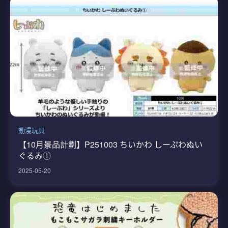
動漫玩具
【10月景品計劃】P251003 ちいかわ しーぷわぬい
ぐるみ①
2025-05-20