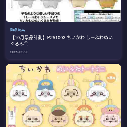
動漫玩具
【10月景品計劃】P251003 ちいかわ しーぷわぬい
ぐるみ①
2025-05-20