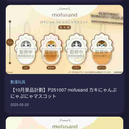
動漫玩具
【10月景品計劃】P251007 mofusand カキにゃんぷ
にゃぷにゃマスコット
2025-05-20